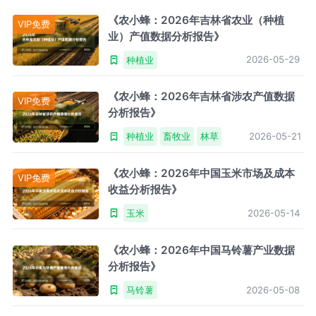
《农小蜂：2026年吉林省农业（种植
VIP免费
业）产值数据分析报告》
2026-05-29
种植业
《农小蜂：2026年吉林省涉农产值数据
VIP免费
分析报告》
2026-05-21
种植业
畜牧业
林草
水产
《农小蜂：2026年中国玉米市场及成本
VIP免费
收益分析报告》
2026-05-14
玉米
《农小蜂：2026年中国马铃薯产业数据
分析报告》
2026-05-08
马铃薯