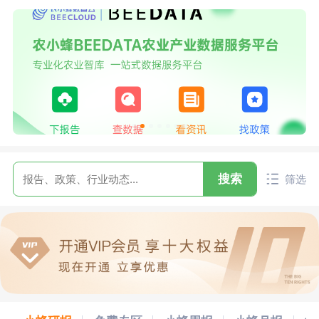
搜索
筛选