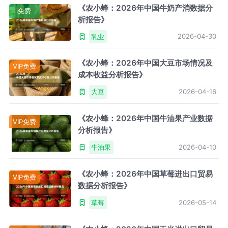
《农小蜂：2026年中国牛奶产消数据分
免费
析报告》
2026-04-30
乳业
《农小蜂：2026年中国大豆市场情况及
VIP免费
成本收益分析报告》
2026-04-16
大豆
《农小蜂：2026年中国牛油果产业数据
VIP免费
分析报告》
2026-04-10
牛油果
《农小蜂：2026年中国草莓进出口贸易
VIP免费
数据分析报告》
2026-05-14
草莓