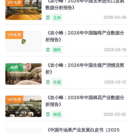
《农小蜂：2026年中国玉米进出口贸易
VIP免费
数据分析报告》
2026-03-26
玉米
《农小蜂：2026年中国咖啡产业数据分
VIP免费
析报告》
2026-03-19
咖啡
《农小蜂：2026年中国生猪产消情况简
免费
析》
2026-03-12
生猪
《农小蜂：2026年中国棉花产业数据分
VIP免费
析报告》
2026-03-05
棉花
《中国牛油果产业发展白皮书（2025