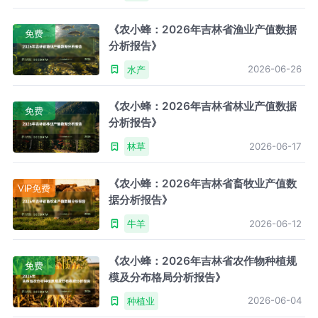
《农小蜂：2026年吉林省渔业产值数据
免费
分析报告》
2026-06-26
水产
《农小蜂：2026年吉林省林业产值数据
免费
分析报告》
2026-06-17
林草
《农小蜂：2026年吉林省畜牧业产值数
VIP免费
据分析报告》
2026-06-12
牛羊
《农小蜂：2026年吉林省农作物种植规
免费
模及分布格局分析报告》
2026-06-04
种植业